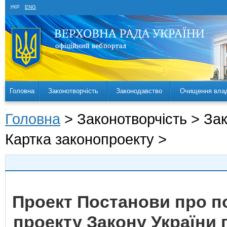
УКР
ENG
Головна
Законотворчість
Законодавство
Очищення вла
Головна
> Законотворчість > За
Картка законопроекту >
Проект Постанови про 
проекту Закону України п