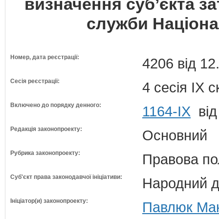
визначення суб’єкта з
служби Націонал
Номер, дата реєстрації:
4206 від 12
Сесія реєстрації:
4 сесія IX 
Включено до порядку денного:
1164-ІХ
від
Редакція законопроекту:
Основний
Рубрика законопроекту:
Правова по
Суб'єкт права законодавчої ініціативи:
Народний д
Ініціатор(и) законопроекту:
Павлюк Мак