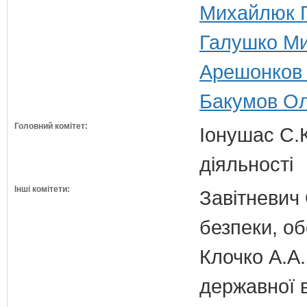
Михайлюк Г
Галушко Ми
Арешонков 
Бакумов Ол
Головний комітет:
Іонушас С.К
діяльності
Інші комітети:
Завітневич 
безпеки, об
Клочко А.А.
державної 