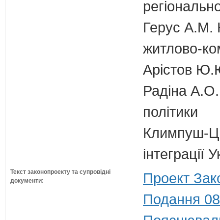
регіонально
Герус А.М. 
житлово-ко
Арістов Ю.
Радіна А.О.
політики
Климпуш-Ци
інтеграції 
Текст законопроекту та супровідні
Проект Зак
документи:
Подання 08