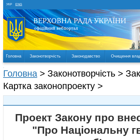
УКР
ENG
Головна
Законотворчість
Законодавство
Очищення вла
Головна
> Законотворчість > За
Картка законопроекту >
Проект Закону про внес
"Про Національну г