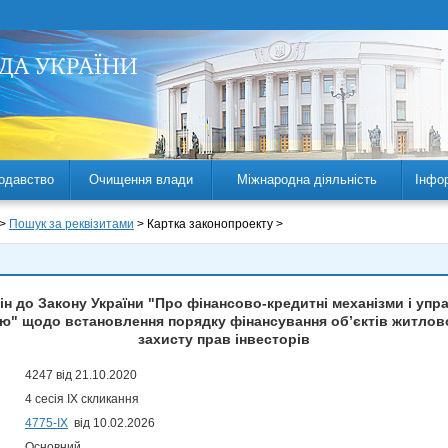
одавство
Очищення влади
Міжнародна діяльність
Інфо
 >
Пошук за реквізитами
> Картка законопроекту >
ін до Закону України "Про фінансово-кредитні механізми і упр
тю" щодо встановлення порядку фінансування об’єктів житлов
захисту прав інвесторів
4247 від 21.10.2020
4 сесія IX скликання
4775-IX
від 10.02.2026
Основний