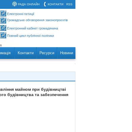
РАДА ОНЛАЙН
КОНТАКТИ
RSS
Електронні петиції
Громадське обговорення законопроєктів
Електронний кабінет громадянина
Повний цикл публічної політики
рмація
Контакти
Ресурси
Новини
авління майном при будівництві
ого будівництва та забезпечення