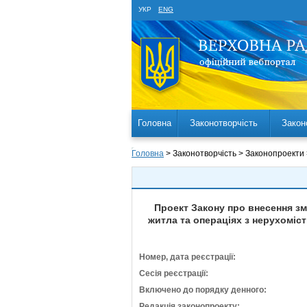
УКР
ENG
Головна
Законотворчість
Закон
Головна
> Законотворчість > Законопроекти
Проект Закону про внесення зм
житла та операціях з нерухоміс
Номер, дата реєстрації:
Сесія реєстрації:
Включено до порядку денного:
Редакція законопроекту: