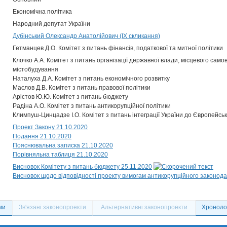
Економічна політика
Народний депутат України
Дубінський Олександр Анатолійович (IX скликання)
Гетманцев Д.О. Комітет з питань фінансів, податкової та митної політики
Клочко А.А. Комітет з питань організації державної влади, місцевого само
містобудування
Наталуха Д.А. Комітет з питань економічного розвитку
Маслов Д.В. Комітет з питань правової політики
Арістов Ю.Ю. Комітет з питань бюджету
Радіна А.О. Комітет з питань антикорупційної політики
Климпуш-Цинцадзе І.О. Комітет з питань інтеграції України до Європейсь
Проект Закону 21.10.2020
Подання 21.10.2020
Пояснювальна записка 21.10.2020
Порівняльна таблиця 21.10.2020
Висновок Комітету з питань бюджету 25.11.2020
Висновок щодо відповідності проекту вимогам антикорупційного законода
ми
Зв'язані законопроекти
Альтернативні законопроекти
Хронолог