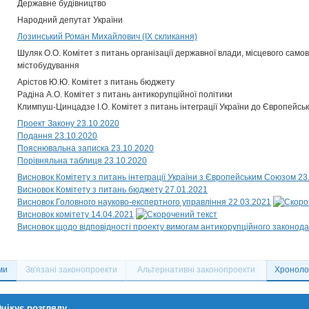
Державне будівництво
Народний депутат України
Лозинський Роман Михайлович (IX скликання)
Шуляк О.О. Комітет з питань організації державної влади, місцевого само
містобудування
Арістов Ю.Ю. Комітет з питань бюджету
Радіна А.О. Комітет з питань антикорупційної політики
Климпуш-Цинцадзе І.О. Комітет з питань інтеграції України до Європейсь
Проект Закону 23.10.2020
Подання 23.10.2020
Пояснювальна записка 23.10.2020
Порівняльна таблиця 23.10.2020
Висновок Комітету з питань інтеграції України з Європейським Союзом 23
Висновок Комітету з питань бюджету 27.01.2021
Висновок Головного науково-експертного управління 22.03.2021
Висновок комітету 14.04.2021
Висновок щодо відповідності проекту вимогам антикорупційного законода
ми
Зв'язані законопроекти
Альтернативні законопроекти
Хронолог
чікує розгляду