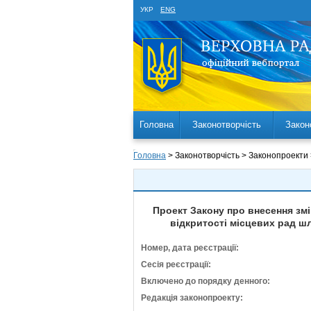
УКР
ENG
Головна
Законотворчість
Закон
Головна
> Законотворчість > Законопроекти
Проект Закону про внесення змі
відкритості місцевих рад ш
Номер, дата реєстрації:
Сесія реєстрації:
Включено до порядку денного:
Редакція законопроекту: