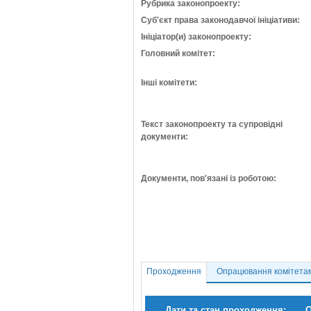
Рубрика законопроекту:
Суб'єкт права законодавчої ініціативи:
Ініціатор(и) законопроекту:
Головний комітет:
Інші комітети:
Текст законопроекту та супровідні
документи:
Документи, пов'язані із роботою:
Проходження
Опрацювання комітета
Дати та стан проходження:
О