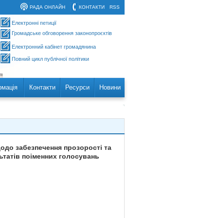
РАДА ОНЛАЙН
КОНТАКТИ
RSS
Електронні петиції
Громадське обговорення законопроєктів
Електронний кабінет громадянина
Повний цикл публічної політики
рмація
Контакти
Ресурси
Новини
щодо забезпечення прозорості та
ьтатів поіменних голосувань