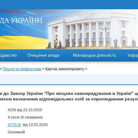
одавство
Очищення влади
Міжнародна діяльність
Інфо
 >
Пошук за реквізитами
> Картка законопроекту >
н до Закону України "Про місцеве самоврядування в Україні" 
ляхом визначення відповідальних осіб за оприлюднення резул
4256 від 23.10.2020
4 сесія IX скликання
4775-IX
від 10.02.2026
Основний