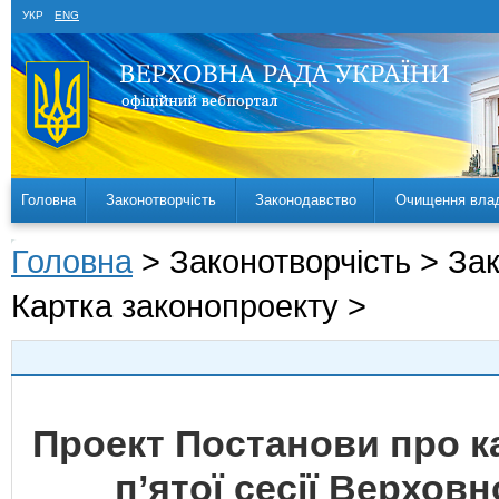
УКР
ENG
Головна
Законотворчість
Законодавство
Очищення вла
Головна
> Законотворчість > За
Картка законопроекту >
Проект Постанови про 
п’ятої сесії Верховн