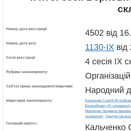
ск
Номер, дата реєстрації:
4502 від 16
Номер, дата акту
1130-IX
від 
Сесія реєстрації:
4 сесія IX 
Рубрика законопроекту:
Організацій
Суб'єкт права законодавчої ініціативи:
Народний д
Ініціатор(и) законопроекту:
Кальченко Сергій Віталійов
Валерійович (IX скликання)
Марченко Людмила Іванівна
скликання)
Гринчук Оксана 
Головний комітет:
Кальченко С