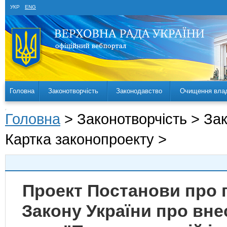
УКР
ENG
Головна
Законотворчість
Законодавство
Очищення вла
Головна
> Законотворчість > За
Картка законопроекту >
Проект Постанови про 
Закону України про вне