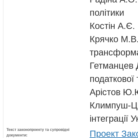
політики
Костін А.Є.
Крячко М.В.
трансформа
Гетманцев Д
податкової 
Арістов Ю.
Климпуш-Ци
інтеграції 
Текст законопроекту та супровідні
Проект Зак
документи: