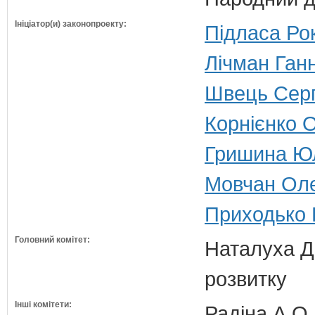
Ініціатор(и) законопроекту:
Підласа Рок
Лічман Ганн
Швець Серг
Корнієнко 
Гришина Юл
Мовчан Оле
Приходько 
Головний комітет:
Наталуха Д.
розвитку
Інші комітети:
Радіна А.О.