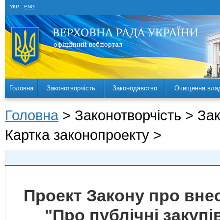
УКР
ENG
Головна
Законотворчість
Законодавство
Очищення вла
Головна
> Законотворчість > За
Картка законопроекту >
Проект Закону про внес
"Про публічні закупі