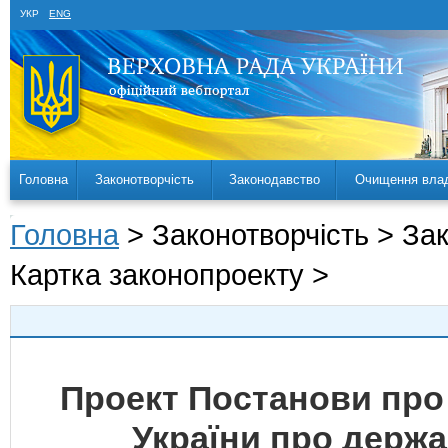
УКР
ENG
Головна
Законотворчість
Законодавство
Очищення вла
Головна
> Законотворчість > За
Картка законопроекту >
Проект Постанови про
України про держа