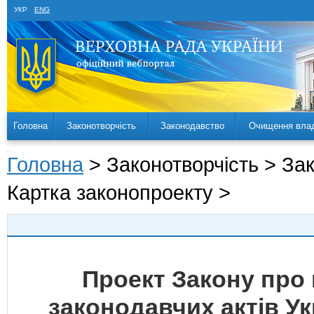
УКР
ENG
Головна
Законотворчість
Законодавство
Очищення вла
Головна
> Законотворчість > За
Картка законопроекту >
Проект Закону про 
законодавчих актів У