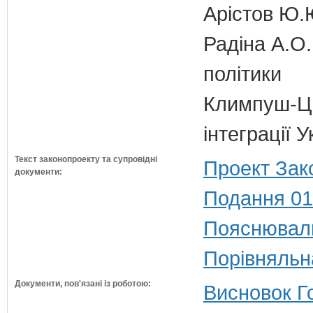
Арістов Ю.
Радіна А.О.
політики
Климпуш-Ци
інтеграції 
Текст законопроекту та супровідні
Проект Зак
документи:
Подання 01
Пояснюваль
Порівняльн
Документи, пов'язані із роботою:
Висновок Г