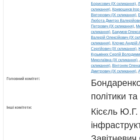
Борисович (IX скликання)
Л
скликання)
Кривошеєв Ігор 
Вікторович (IX скликання)
Любота Дмитро Валерійович
Петрович (IX скликання)
Ме
скликання)
Бакумов Олекса
Валерій Олексійович (IX ск
скликання)
Клочко Андрій 
Сергійович (IX скликання)
Кузьміних Сергій Володими
Миколаївна (IX скликання)
скликання)
Вінтоняк Олена
Дмитрович (IX скликання)
А
Головний комітет:
Бондаренко 
політики т
Інші комітети:
Кісєль Ю.Г.
інфраструк
Завітневич 