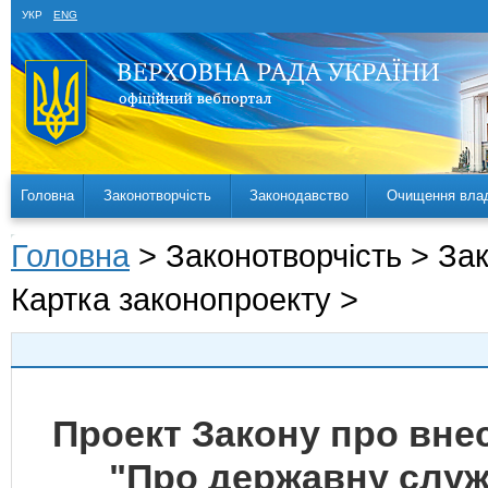
УКР
ENG
Головна
Законотворчість
Законодавство
Очищення вла
Головна
> Законотворчість > За
Картка законопроекту >
Проект Закону про внес
"Про державну слу