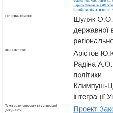
скликання)
Крейденко Воло
Лариса Миколаївна (IX скл
Сергійович (IX скликання)
Головний комітет:
Шуляк О.О. 
державної 
регіонально
Інші комітети:
Арістов Ю.
Радіна А.О.
політики
Климпуш-Ци
інтеграції 
Текст законопроекту та супровідні
Проект Зак
документи: