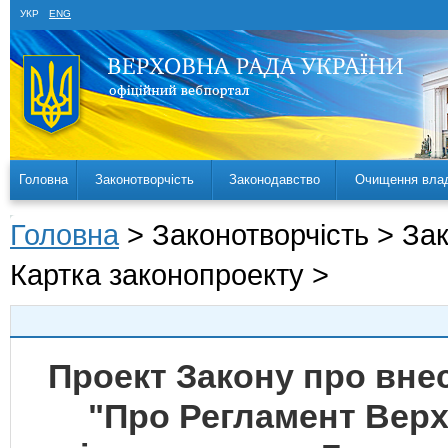
УКР
ENG
Головна
Законотворчість
Законодавство
Очищення вла
Головна
> Законотворчість > За
Картка законопроекту >
Проект Закону про внес
"Про Регламент Верх