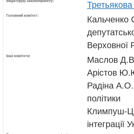
Ініціатор(и) законопроекту:
Третьякова
Головний комітет:
Кальченко С
депутатсько
Верховної 
Інші комітети:
Маслов Д.В.
Арістов Ю.
Радіна А.О.
політики
Климпуш-Ци
інтеграції 