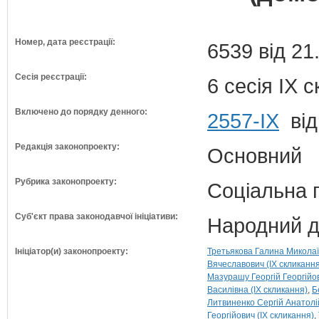
Номер, дата реєстрації:
6539 від 21
Сесія реєстрації:
6 сесія IX 
Включено до порядку денного:
2557-ІХ
від
Редакція законопроекту:
Основний
Рубрика законопроекту:
Соціальна 
Суб'єкт права законодавчої ініціативи:
Народний д
Ініціатор(и) законопроекту:
Третьякова Галина Миколаї
Вячеславович (IX скликання
Мазурашу Георгій Георгійов
Василівна (IX скликання)
Б
Литвиненко Сергій Анатолій
Георгійович (IX скликання)