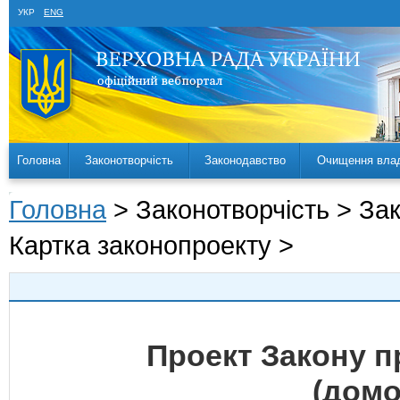
УКР
ENG
Головна
Законотворчість
Законодавство
Очищення вла
Головна
> Законотворчість > За
Картка законопроекту >
Проект Закону 
(домо