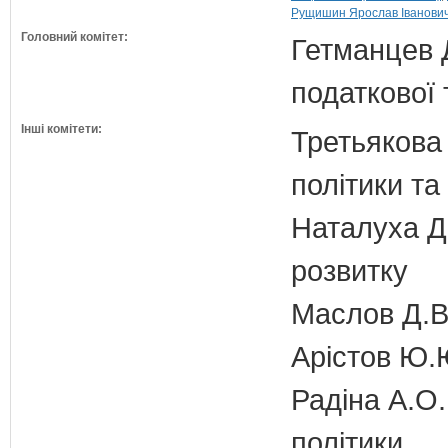
Рущишин Ярослав Іванович 
Головний комітет:
Гетманцев Д
податкової 
Інші комітети:
Третьякова 
політики та
Наталуха Д.
розвитку
Маслов Д.В.
Арістов Ю.
Радіна А.О.
політики