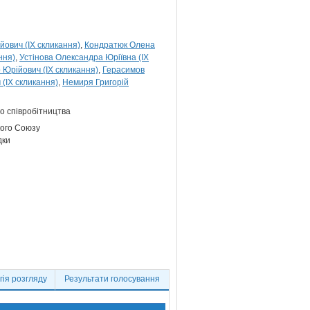
йович (IX скликання)
Кондратюк Олена
ння)
Устінова Олександра Юріївна (IX
Юрійович (IX скликання)
Герасимов
(IX скликання)
Немиря Григорій
о співробітництва
кого Союзу
дки
ія розгляду
Результати голосування