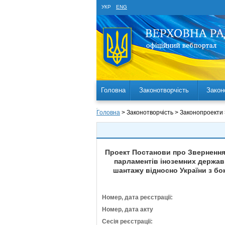
УКР
ENG
Головна
Законотворчість
Закон
Головна
> Законотворчість > Законопроекти
Проект Постанови про Звернення 
парламентів іноземних держав
шантажу відносно України з бо
Номер, дата реєстрації:
Номер, дата акту
Сесія реєстрації: