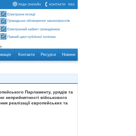
РАДА ОНЛАЙН
КОНТАКТИ
RSS
Електронні петиції
Громадське обговорення законопроєктів
Електронний кабінет громадянина
Повний цикл публічної політики
рмація
Контакти
Ресурси
Новини
опейського Парламенту, урядів та
но неприйнятності військового
ння реалізації європейських та