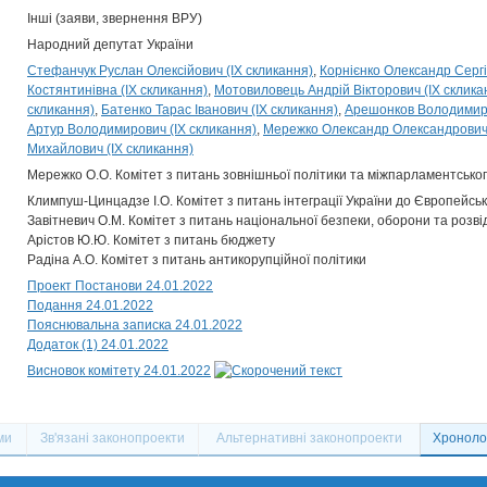
Інші (заяви, звернення ВРУ)
Народний депутат України
Стефанчук Руслан Олексійович (IX скликання)
Корнієнко Олександр Сергі
Костянтинівна (IX скликання)
Мотовиловець Андрій Вікторович (IX склика
скликання)
Батенко Тарас Іванович (IX скликання)
Арешонков Володимир 
Артур Володимирович (IX скликання)
Мережко Олександр Олександрович 
Михайлович (IX скликання)
Мережко О.О. Комітет з питань зовнішньої політики та міжпарламентськог
Климпуш-Цинцадзе І.О. Комітет з питань інтеграції України до Європейсь
Завітневич О.М. Комітет з питань національної безпеки, оборони та розві
Арістов Ю.Ю. Комітет з питань бюджету
Радіна А.О. Комітет з питань антикорупційної політики
Проект Постанови 24.01.2022
Подання 24.01.2022
Пояснювальна записка 24.01.2022
Додаток (1) 24.01.2022
Висновок комітету 24.01.2022
ми
Зв'язані законопроекти
Альтернативні законопроекти
Хронолог