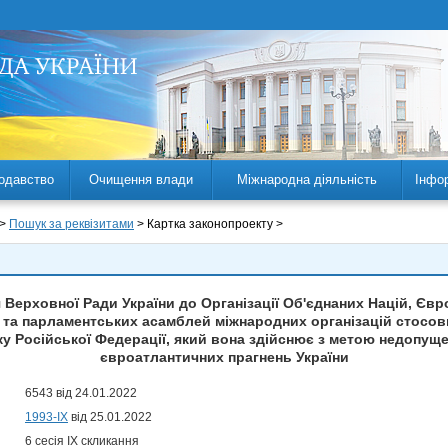
одавство
Очищення влади
Міжнародна діяльність
Інфо
 >
Пошук за реквізитами
> Картка законопроекту >
Верховної Ради України до Організації Об'єднаних Націй, Євр
 та парламентських асамблей міжнародних організацій стосов
ку Російської Федерації, який вона здійснює з метою недопуще
євроатлантичних прагнень України
6543 від 24.01.2022
1993-IX
від 25.01.2022
6 сесія IX скликання