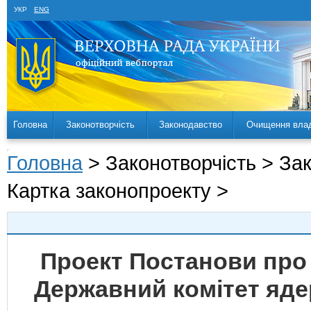
УКР
ENG
Головна
Законотворчість
Законодавство
Очищення вла
Головна
> Законотворчість > За
Картка законопроекту >
Проект Постанови про 
Державний комітет яде