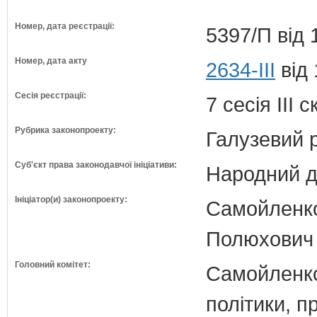
Номер, дата реєстрації:
5397/П від 
Номер, дата акту
2634-III
від 
Сесія реєстрації:
7 сесія III 
Рубрика законопроекту:
Галузевий 
Суб'єкт права законодавчої ініціативи:
Народний д
Ініціатор(и) законопроекту:
Самойленко 
Полюхович І
Головний комітет:
Самойленко 
політики, п