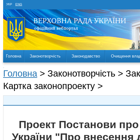
УКР
ENG
Головна
Законотворчість
Законодавство
Очищення вла
Головна
> Законотворчість > За
Картка законопроекту >
Проект Постанови про
України "Про внесення 