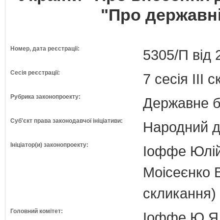
"Про державні
Номер, дата реєстрації:
5305/П від 
Сесія реєстрації:
7 сесія III 
Рубрика законопроекту:
Державне б
Суб'єкт права законодавчої ініціативи:
Народний д
Ініціатор(и) законопроекту:
Іоффе Юлій 
Моісеєнко 
скликання)
Головний комітет:
Іоффе Ю.Я.