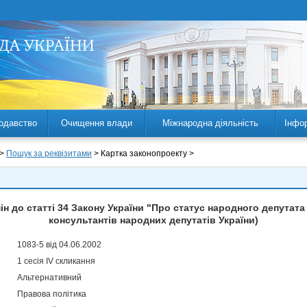
одавство
Очищення влади
Міжнародна діяльність
Інфо
 >
Пошук за реквізитами
> Картка законопроекту >
н до статті 34 Закону України "Про статус народного депутата
консультантів народних депутатів України)
1083-5 від 04.06.2002
1 сесія IV скликання
Альтернативний
Правова політика