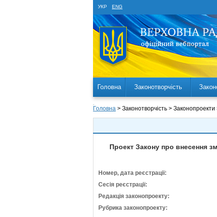
УКР
ENG
Головна
Законотворчість
Закон
Головна
> Законотворчість > Законопроекти
Проект Закону про внесення змі
Номер, дата реєстрації:
Сесія реєстрації:
Редакція законопроекту:
Рубрика законопроекту: