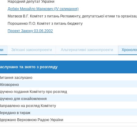
Народний депутат України
Добкін Михайло Маркович (IV скликання)
Матвєєв В.Г. Комітет з питань Регламенту, депутатської етики та організа
Порошенко П.О. Комітет з питань бюджету
Проект Закону 03.06.2002
ми
Зв'язані законопроекти
Альтернативні законопроекти
Хронолог
аслухано та знято з розгляду
Питання заслухано
Обговорено
Вручено подання Комітету про розгляд
Вручено для ознайомлення
Направлено на розгляд Комітету
Передано в тираж
Одержано Верховною Радою України