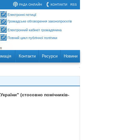
РАДА ОНЛАЙН
КОНТАКТИ
RSS
Електронні петиції
Громадське обговорення законопроєктів
Електронний кабінет громадянина
Повний цикл публічної політики
рмація
Контакти
Ресурси
Новини
 України" (стосовно помічників-