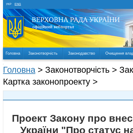
УКР
ENG
Головна
Законотворчість
Законодавство
Очищення вла
Головна
> Законотворчість > За
Картка законопроекту >
Проект Закону про внесе
України "Про статус н