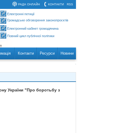
РАДА ОНЛАЙН
КОНТАКТИ
RSS
Електронні петиції
Громадське обговорення законопроєктів
Електронний кабінет громадянина
Повний цикл публічної політики
рмація
Контакти
Ресурси
Новини
кону України "Про боротьбу з