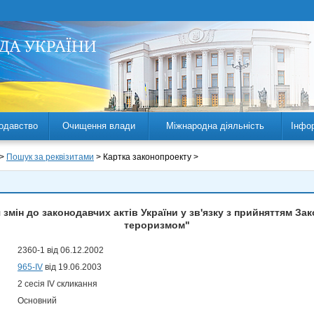
одавство
Очищення влади
Міжнародна діяльність
Інфо
 >
Пошук за реквізитами
> Картка законопроекту >
змін до законодавчих актів України у зв'язку з прийняттям За
тероризмом"
2360-1 від 06.12.2002
965-IV
від 19.06.2003
2 сесія IV скликання
Основний