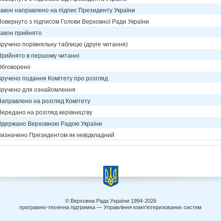
Закон направлено на підпис Президенту України
Повернуто з підписом Голови Верховної Ради України
Закон прийнято
Вручено порівняльну таблицю (друге читання)
Прийнято в першому читанні
Обговорено
Вручено подання Комітету про розгляд
Вручено для ознайомлення
Направлено на розгляд Комітету
Передано на розгляд керівництву
Одержано Верховною Радою України
Визначено Президентом як невідкладний
© Верховна Рада України 1994-2026
програмно-технічна підтримка — Управління комп'ютеризованих систем