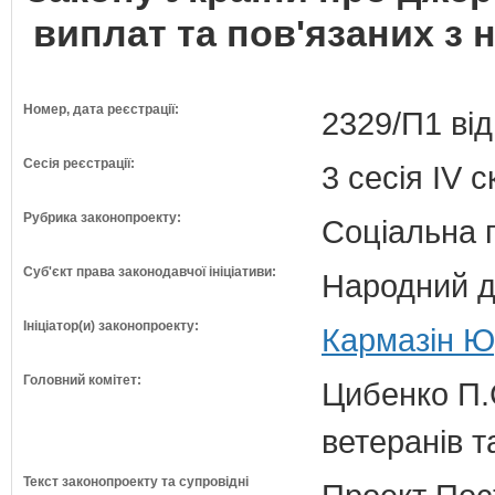
виплат та пов'язаних з 
Номер, дата реєстрації:
2329/П1 від
Сесія реєстрації:
3 сесія IV 
Рубрика законопроекту:
Соціальна 
Суб'єкт права законодавчої ініціативи:
Народний д
Ініціатор(и) законопроекту:
Кармазін Юр
Головний комітет:
Цибенко П.С
ветеранів та
Текст законопроекту та супровідні