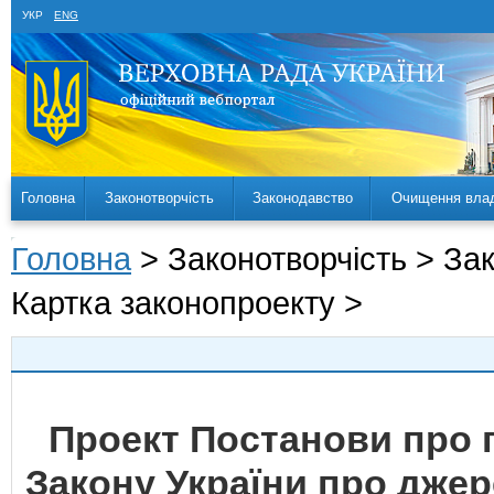
УКР
ENG
Головна
Законотворчість
Законодавство
Очищення вла
Головна
> Законотворчість > За
Картка законопроекту >
Проект Постанови про 
Закону України про дже