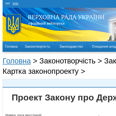
УКР
ENG
Головна
Законотворчість
Законодавство
Очищення вла
Головна
> Законотворчість > За
Картка законопроекту >
Проект Закону про Дер
Номер, дата реєстрації: