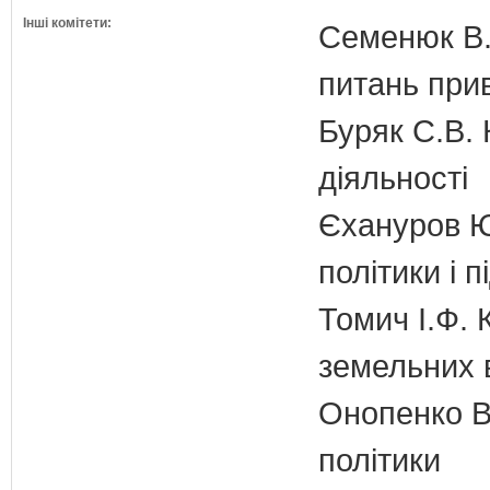
Інші комітети:
Семенюк В.
питань прив
Буряк С.В. 
діяльності
Єхануров Ю.
політики і 
Томич І.Ф. 
земельних 
Онопенко В.
політики