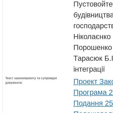
Пустовойтен
будівництв
господарств
Ніколаєнко 
Порошенко 
Тарасюк Б.І
інтеграції
Текст законопроекту та супровідні
Проект Зак
документи:
Програма 2
Подання 25