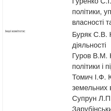
Гуренко С.І
політики, 
власності т
Інші комітети:
Буряк С.В. 
діяльності
Гуров В.М. 
політики і 
Томич І.Ф. 
земельних 
Супрун Л.П
Зарубінськи