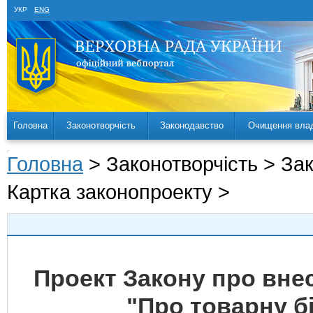
УКР
ENG
Головна
Законотворчість
Законодавство
Очищення вла
Головна
> Законотворчість > За
Картка законопроекту >
Проект Закону про внес
"Про товарну бі