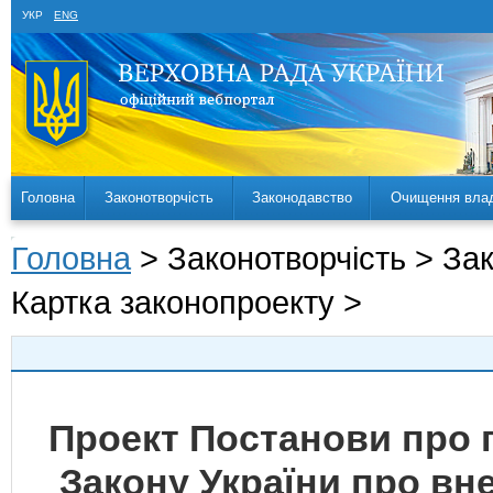
УКР
ENG
Головна
Законотворчість
Законодавство
Очищення вла
Головна
> Законотворчість > За
Картка законопроекту >
Проект Постанови про 
Закону України про вн