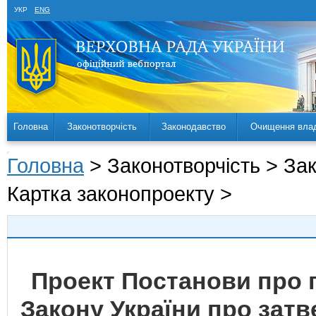
УКР
ENG
Головна
Законотворчість
Законодавство
Очищення вла
Головна
> Законотворчість > За
Картка законопроекту >
Проект Постанови про 
Закону України про зат