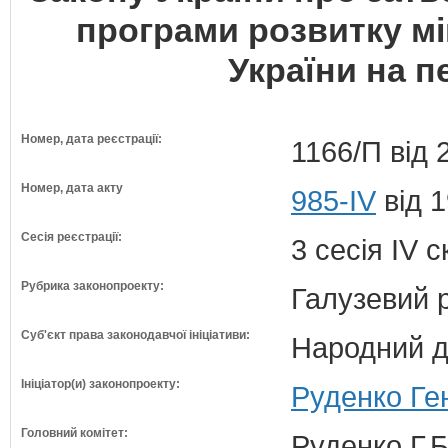
програми розвитку м
України на п
Номер, дата реєстрації:
1166/П від 
Номер, дата акту
985-IV
від 1
Сесія реєстрації:
3 сесія IV 
Рубрика законопроекту:
Галузевий 
Суб'єкт права законодавчої ініціативи:
Народний д
Ініціатор(и) законопроекту:
Руденко Ге
Головний комітет:
Руденко Г.Б