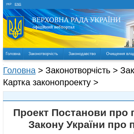
УКР
ENG
Головна
Законотворчість
Законодавство
Очищення вла
Головна
> Законотворчість > За
Картка законопроекту >
Проект Постанови про 
Закону України про п