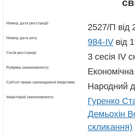
св
Номер, дата реєстрації:
2527/П від 
Номер, дата акту
984-IV
від 1
Сесія реєстрації:
3 сесія IV 
Рубрика законопроекту:
Економічна
Суб'єкт права законодавчої ініціативи:
Народний д
Ініціатор(и) законопроекту:
Гуренко Ста
Демьохін В
скликання)