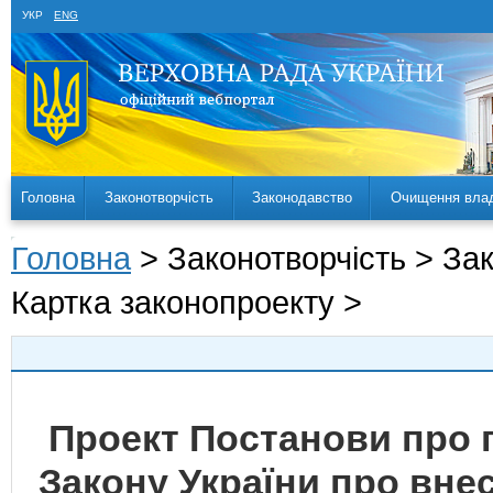
УКР
ENG
Головна
Законотворчість
Законодавство
Очищення вла
Головна
> Законотворчість > За
Картка законопроекту >
Проект Постанови про 
Закону України про внес