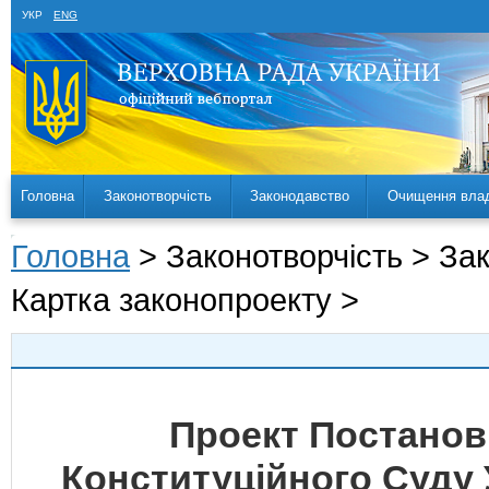
УКР
ENG
Головна
Законотворчість
Законодавство
Очищення вла
Головна
> Законотворчість > За
Картка законопроекту >
Проект Постанов
Конституційного Суду 