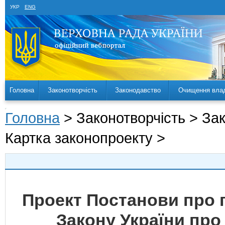
УКР
ENG
Головна
Законотворчість
Законодавство
Очищення вла
Головна
> Законотворчість > За
Картка законопроекту >
Проект Постанови про 
Закону України про