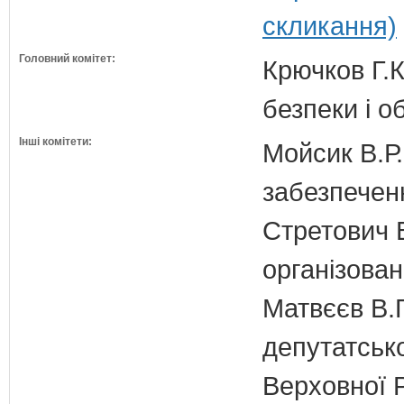
скликання)
Головний комітет:
Крючков Г.К
безпеки і о
Інші комітети:
Мойсик В.Р.
забезпечен
Стретович В
організован
Матвєєв В.Г
депутатсько
Верховної 