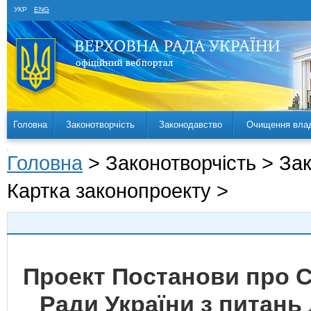
УКР
ENG
Головна
Законотворчість
Законодавство
Очищення вла
Головна
> Законотворчість > За
Картка законопроекту >
Проект Постанови про С
Ради України з питань