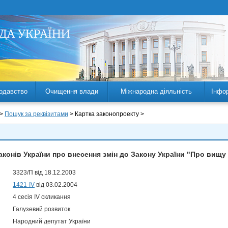
одавство
Очищення влади
Міжнародна діяльність
Інфо
 >
Пошук за реквізитами
> Картка законопроекту >
конів України про внесення змін до Закону України "Про вищу 
3323/П від 18.12.2003
1421-IV
від 03.02.2004
4 сесія IV скликання
Галузевий розвиток
Народний депутат України