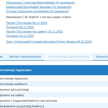
Ніколаєнко Станіслав Миколайович (IV скликання)
Кафарський Володимир Іванович (IV скликання)
Устенко Олександр Андрійович (IV скликання)
Ніколаєнко С.М. Комітет з питань науки і освіти
Проект Постанови 08.12.2003
Подання 08.12.2003
Проект Постанови (на заміну) 18.12.2003
Подання 18.12.2003
Текст, підписаний Головою Верховної Ради України 06.02.2004
ми
Зв'язані законопроекти
Альтернативні законопроекти
Хронолог
останову підписано
Постанову підписано
Постанову прийнято
Вручено для розгляду
Вручено на заміну
Вручено з поданням Комітету про розгляд
Направлено на розгляд Комітету