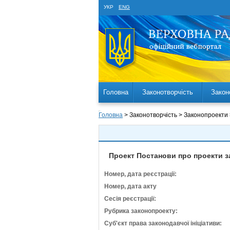
УКР
ENG
Головна
Законотворчість
Закон
Головна
> Законотворчість > Законопроекти
Проект Постанови про проекти за
Номер, дата реєстрації:
Номер, дата акту
Сесія реєстрації:
Рубрика законопроекту:
Суб'єкт права законодавчої ініціативи: