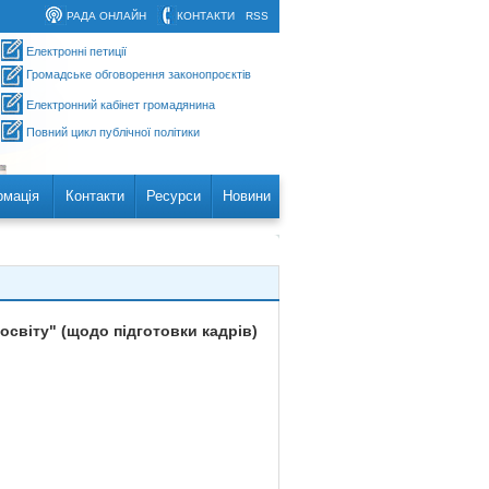
РАДА ОНЛАЙН
КОНТАКТИ
RSS
Електронні петиції
Громадське обговорення законопроєктів
Електронний кабінет громадянина
Повний цикл публічної політики
рмація
Контакти
Ресурси
Новини
освіту" (щодо підготовки кадрів)