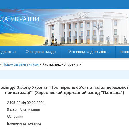
одавство
Очищення влади
Міжнародна діяльність
Інфо
 >
Пошук за реквізитами
> Картка законопроекту >
змін до Закону України "Про перелік об'єктів права державної
приватизації" (Херсонський державний завод "Паллада")
2405-22 від 02.03.2004
5 сесія IV скликання
Основний
Економічна політика