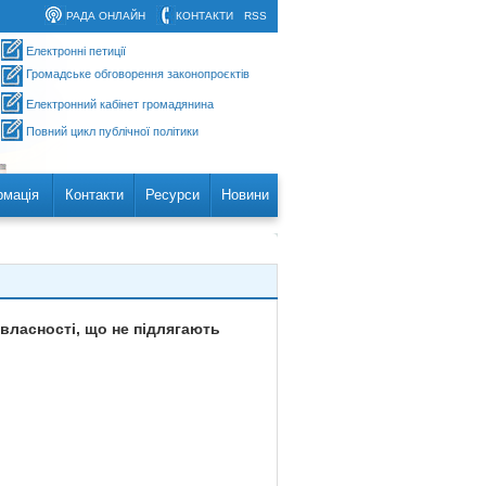
РАДА ОНЛАЙН
КОНТАКТИ
RSS
Електронні петиції
Громадське обговорення законопроєктів
Електронний кабінет громадянина
Повний цикл публічної політики
рмація
Контакти
Ресурси
Новини
 власності, що не підлягають