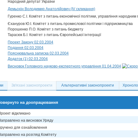
Народний депутат України
Демьохін Володимир Анатолійович (IV скликання)
Гуренко С.І. Комітет з питань економічної політики, управління народним 
Єхануров Ю.І. Комітет з питань промислової політики і підприємництва
Порошенко П.О. Комітет з питань бюджету
Тарасюк Б.І. Комітет з питань Європейської інтеграції
Проект Закону 02.03.2004
Подання 02.03.2004
Пояснювальна записка 02.03.2004
Додаток (1) 02.03.2004
Висновок Головного науково-експертного управління 01.04.2004
ми
Зв'язані законопроекти
Альтернативні законопроекти
Хронолог
овернуто на доопрацювання
Проект відкликано
Направлено на висновок Уряду
Вручено для ознайомлення
Направлено на розгляд Комітету