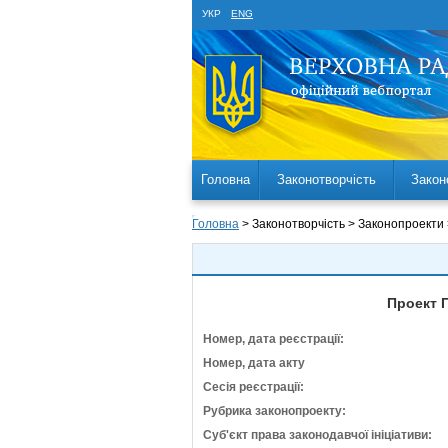
УКР
ENG
Головна
Законотворчість
Закон
Головна
> Законотворчість > Законопроекти
Проект 
Номер, дата реєстрації:
Номер, дата акту
Сесія реєстрації:
Рубрика законопроекту:
Суб'єкт права законодавчої ініціативи: