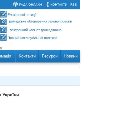
РАДА ОНЛАЙН
КОНТАКТИ
RSS
Електронні петиції
Громадське обговорення законопроєктів
Електронний кабінет громадянина
Повний цикл публічної політики
рмація
Контакти
Ресурси
Новини
 України