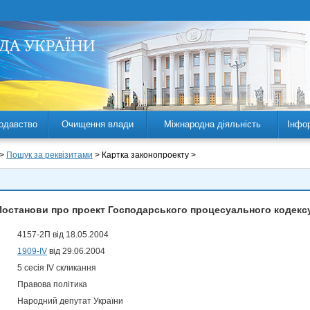
одавство
Очищення влади
Міжнародна діяльність
Інфо
 >
Пошук за реквізитами
> Картка законопроекту >
Постанови про проект Господарського процесуального кодексу
4157-2П від 18.05.2004
1909-IV
від 29.06.2004
5 сесія IV скликання
Правова політика
Народний депутат України