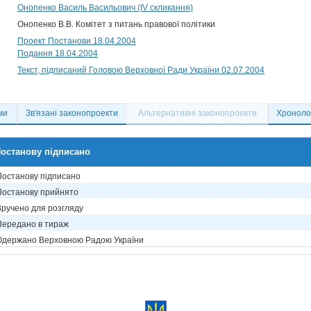
Онопенко Василь Васильович (IV скликання)
Онопенко В.В. Комітет з питань правової політики
Проект Постанови 18.04.2004
Подання 18.04.2004
Текст, підписаний Головою Верховної Ради України 02.07.2004
ми
Зв'язані законопроекти
Альтернативні законопроекти
Хронолог
останову підписано
Постанову підписано
Постанову прийнято
Вручено для розгляду
Передано в тираж
Одержано Верховною Радою України