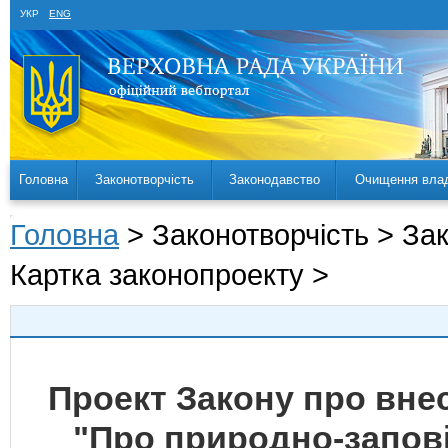
УКР
ENG
Головна
Законотворчість
Законодавство
Очищення вла
Головна
> Законотворчість > За
Картка законопроекту >
Проект Закону про внес
"Про природно-запов