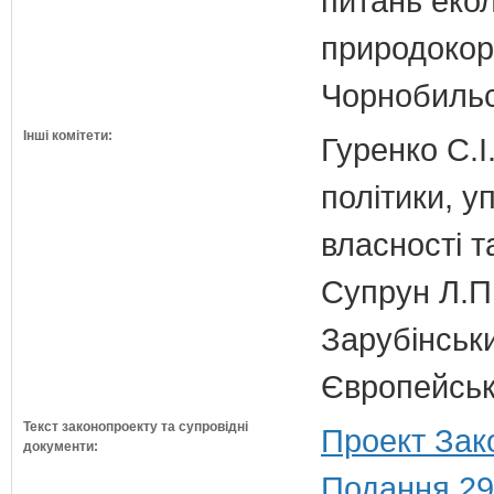
питань екол
природокори
Чорнобильс
Інші комітети:
Гуренко С.І
політики, 
власності т
Супрун Л.П
Зарубінськи
Європейсько
Текст законопроекту та супровідні
Проект Зак
документи:
Подання 29