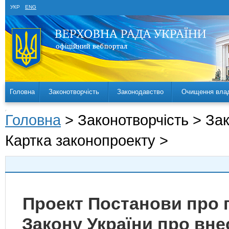
УКР
ENG
Головна
Законотворчість
Законодавство
Очищення вла
Головна
> Законотворчість > За
Картка законопроекту >
Проект Постанови про 
Закону України про вне