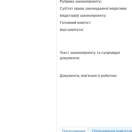
Рубрика законопроекту:
Суб'єкт права законодавчої ініціативи:
Ініціатор(и) законопроекту:
Головний комітет:
Інші комітети:
Текст законопроекту та супровідні
документи:
Документи, пов'язані із роботою:
Проходження
Опрацювання комітета