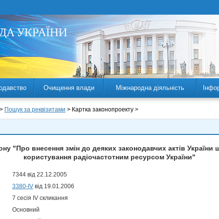
одавство
Очищення влади
Міжнародна діяльність
Інфо
 >
Пошук за реквізитами
> Картка законопроекту >
ону "Про внесення змін до деяких законодавчих актів України 
користування радіочастотним ресурсом України"
7344 від 22.12.2005
3380-IV
від 19.01.2006
7 сесія IV скликання
Основний