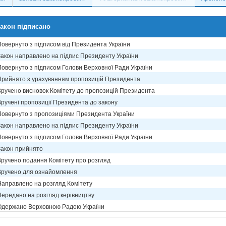
акон підписано
Повернуто з підписом від Президента України
Закон направлено на підпис Президенту України
Повернуто з підписом Голови Верховної Ради України
Прийнято з урахуванням пропозицій Президента
Вручено висновок Комітету до пропозицій Президента
Вручені пропозиції Президента до закону
Повернуто з пропозиціями Президента України
Закон направлено на підпис Президенту України
Повернуто з підписом Голови Верховної Ради України
Закон прийнято
Вручено подання Комітету про розгляд
Вручено для ознайомлення
Направлено на розгляд Комітету
Передано на розгляд керівництву
Одержано Верховною Радою України