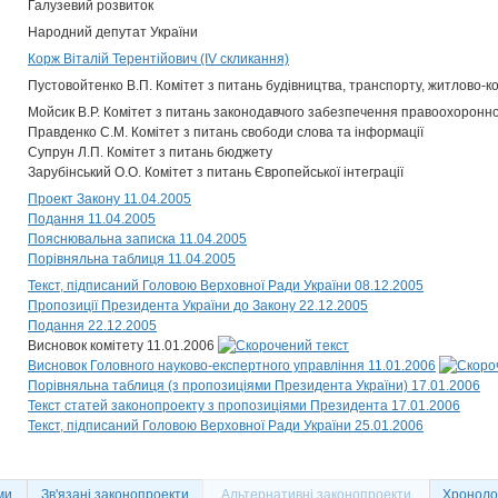
Галузевий розвиток
Народний депутат України
Корж Віталій Терентійович (IV скликання)
Пустовойтенко В.П. Комітет з питань будівництва, транспорту, житлово-ко
Мойсик В.Р. Комітет з питань законодавчого забезпечення правоохоронно
Правденко С.М. Комітет з питань свободи слова та інформації
Супрун Л.П. Комітет з питань бюджету
Зарубінський О.О. Комітет з питань Європейської інтеграції
Проект Закону 11.04.2005
Подання 11.04.2005
Пояснювальна записка 11.04.2005
Порівняльна таблиця 11.04.2005
Текст, підписаний Головою Верховної Ради України 08.12.2005
Пропозиції Президента України до Закону 22.12.2005
Подання 22.12.2005
Висновок комітету 11.01.2006
Висновок Головного науково-експертного управління 11.01.2006
Порівняльна таблиця (з пропозиціями Президента України) 17.01.2006
Текст статей законопроекту з пропозиціями Президента 17.01.2006
Текст, підписаний Головою Верховної Ради України 25.01.2006
ми
Зв'язані законопроекти
Альтернативні законопроекти
Хронолог