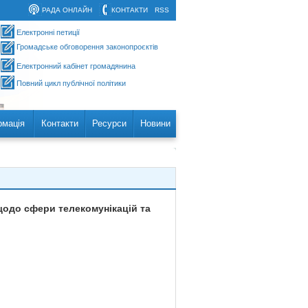
РАДА ОНЛАЙН
КОНТАКТИ
RSS
Електронні петиції
Громадське обговорення законопроєктів
Електронний кабінет громадянина
Повний цикл публічної політики
рмація
Контакти
Ресурси
Новини
щодо сфери телекомунікацій та