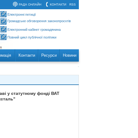
РАДА ОНЛАЙН
КОНТАКТИ
RSS
Електронні петиції
Громадське обговорення законопроєктів
Електронний кабінет громадянина
Повний цикл публічної політики
рмація
Контакти
Ресурси
Новини
аві у статутному фонді ВАТ
жсталь"