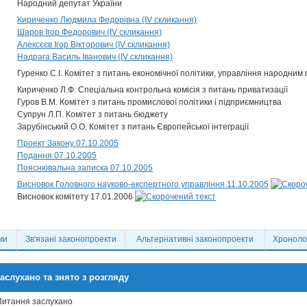
Народний депутат України
Кириченко Людмила Федорівна (IV скликання)
Шаров Ігор Федорович (IV скликання)
Алексєєв Ігор Вікторович (IV скликання)
Надрага Василь Іванович (IV скликання)
Гуренко С.І. Комітет з питань економічної політики, управління народним 
Кириченко Л.Ф. Спеціальна контрольна комісія з питань приватизації
Гуров В.М. Комітет з питань промислової політики і підприємництва
Супрун Л.П. Комітет з питань бюджету
Зарубінський О.О. Комітет з питань Європейської інтеграції
Проект Закону 07.10.2005
Подання 07.10.2005
Пояснювальна записка 07.10.2005
Висновок Головного науково-експертного управління 11.10.2005
Висновок комітету 17.01.2006
ми
Зв'язані законопроекти
Альтернативні законопроекти
Хронолог
аслухано та знято з розгляду
Питання заслухано