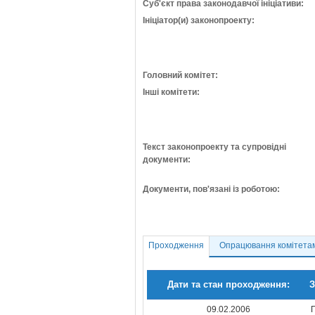
Суб'єкт права законодавчої ініціативи:
Ініціатор(и) законопроекту:
Головний комітет:
Інші комітети:
Текст законопроекту та супровідні
документи:
Документи, пов'язані із роботою:
Проходження
Опрацювання комітета
Дати та стан проходження:
З
09.02.2006