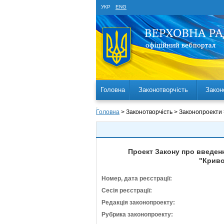
УКР
ENG
Головна
Законотворчість
Закон
Головна
> Законотворчість > Законопроекти
Проект Закону про введенн
"Криво
Номер, дата реєстрації:
Сесія реєстрації:
Редакція законопроекту:
Рубрика законопроекту: