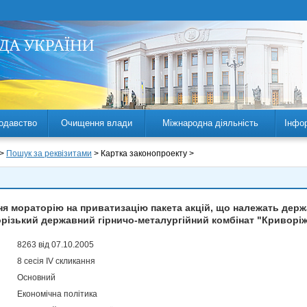
одавство
Очищення влади
Міжнародна діяльність
Інфо
 >
Пошук за реквізитами
> Картка законопроекту >
я мораторію на приватизацію пакета акцій, що належать держ
різький державний гірничо-металургійний комбінат "Криворі
8263 від 07.10.2005
8 сесія IV скликання
Основний
Економічна політика