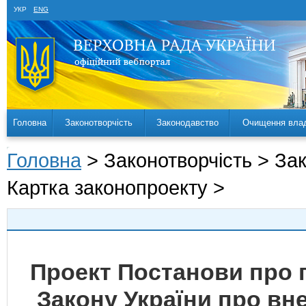
УКР
ENG
Головна
Законотворчість
Законодавство
Очищення вла
Головна
> Законотворчість > За
Картка законопроекту >
Проект Постанови про 
Закону України про вн