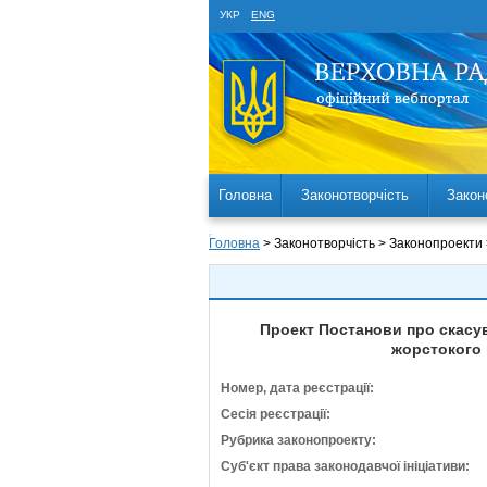
УКР
ENG
Головна
Законотворчість
Закон
Головна
> Законотворчість > Законопроекти
Проект Постанови про скасув
жорстокого 
Номер, дата реєстрації:
Сесія реєстрації:
Рубрика законопроекту:
Суб'єкт права законодавчої ініціативи: