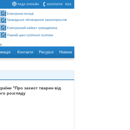
РАДА ОНЛАЙН
КОНТАКТИ
RSS
Електронні петиції
Громадське обговорення законопроєктів
Електронний кабінет громадянина
Повний цикл публічної політики
рмація
Контакти
Ресурси
Новини
раїни "Про захист тварин від
ого розгляду