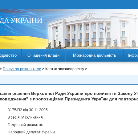
одавство
Очищення влади
Міжнародна діяльність
Інфо
 >
Пошук за реквізитами
> Картка законопроекту >
ання рішення Верховної Ради України про прийняття Закону Ук
поводження" з пропозиціями Президента України для повторн
3175/П2 від 30.11.2005
8 сесія IV скликання
Галузевий розвиток
Народний депутат України