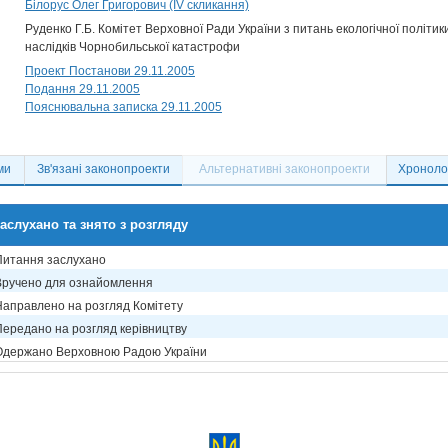
Білорус Олег Григорович (IV скликання)
Руденко Г.Б. Комітет Верховної Ради України з питань екологічної політик
наслідків Чорнобильської катастрофи
Проект Постанови 29.11.2005
Подання 29.11.2005
Пояснювальна записка 29.11.2005
ми
Зв'язані законопроекти
Альтернативні законопроекти
Хронолог
аслухано та знято з розгляду
Питання заслухано
Вручено для ознайомлення
Направлено на розгляд Комітету
Передано на розгляд керівництву
Одержано Верховною Радою України