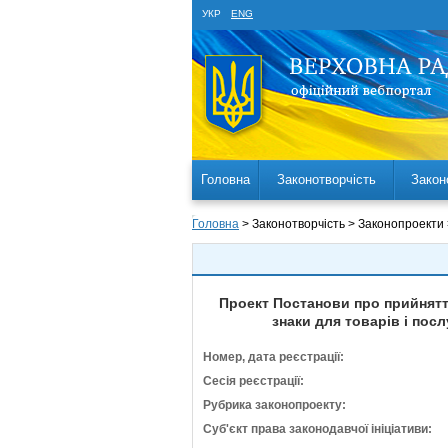
УКР
ENG
Головна
Законотворчість
Закон
Головна
> Законотворчість > Законопроекти
Проект Постанови про прийняття
знаки для товарів і пос
Номер, дата реєстрації:
Сесія реєстрації:
Рубрика законопроекту:
Суб'єкт права законодавчої ініціативи: