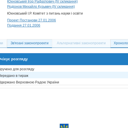
Юхновський Ігор Рафаїлович (IV скликання)
Родіонов Михайло Кузьмич (IV скликання)
Юхновський І.Р. Комітет з питань науки і освіти
Проект Постанови 27.01.2006
Подання 27.01.2006
ми
Зв'язані законопроекти
Альтернативні законопроекти
Хронолог
чікує розгляду
Вручено для розгляду
Передано в тираж
Одержано Верховною Радою України