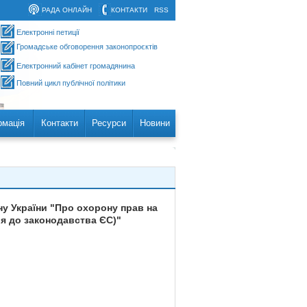
РАДА ОНЛАЙН
КОНТАКТИ
RSS
Електронні петиції
Громадське обговорення законопроєктів
Електронний кабінет громадянина
Повний цикл публічної політики
рмація
Контакти
Ресурси
Новини
ну України "Про охорону прав на
ія до законодавства ЄС)"