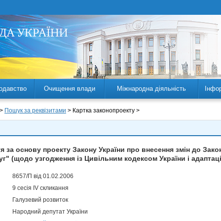
одавство
Очищення влади
Міжнародна діяльність
Інфо
 >
Пошук за реквізитами
> Картка законопроекту >
 за основу проекту Закону України про внесення змін до Зако
луг" (щодо узгодження із Цивільним кодексом України і адаптац
8657/П від 01.02.2006
9 сесія IV скликання
Галузевий розвиток
Народний депутат України