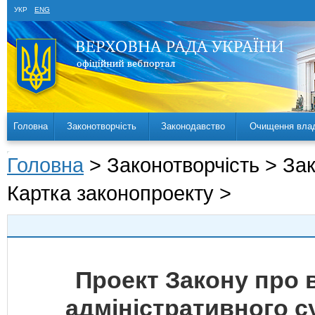
УКР
ENG
Головна
Законотворчість
Законодавство
Очищення вла
Головна
> Законотворчість > За
Картка законопроекту >
Проект Закону про 
адміністративного с