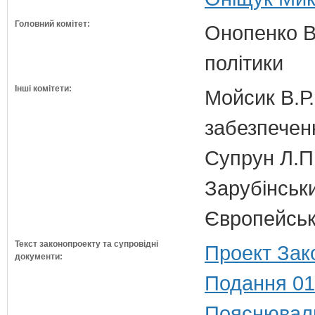
Головний комітет:
Онопенко В.
політики
Інші комітети:
Мойсик В.Р.
забезпечен
Супрун Л.П
Зарубінськи
Європейсько
Текст законопроекту та супровідні
Проект Зак
документи:
Подання 01
Пояснюваль