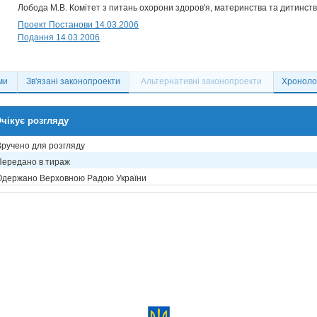
Лобода М.В. Комітет з питань охорони здоров'я, материнства та дитинст
Проект Постанови 14.03.2006
Подання 14.03.2006
ми
Зв'язані законопроекти
Альтернативні законопроекти
Хронолог
чікує розгляду
Вручено для розгляду
Передано в тираж
Одержано Верховною Радою України