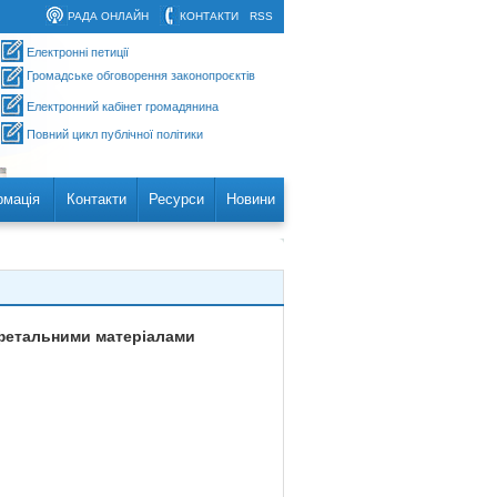
РАДА ОНЛАЙН
КОНТАКТИ
RSS
Електронні петиції
Громадське обговорення законопроєктів
Електронний кабінет громадянина
Повний цикл публічної політики
рмація
Контакти
Ресурси
Новини
 фетальними матеріалами