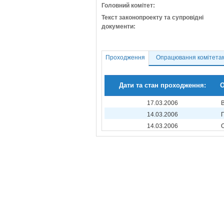
Головний комітет:
Текст законопроекту та супровідні
документи:
Проходження
Опрацювання комітета
Дати та стан проходження:
О
17.03.2006
14.03.2006
14.03.2006