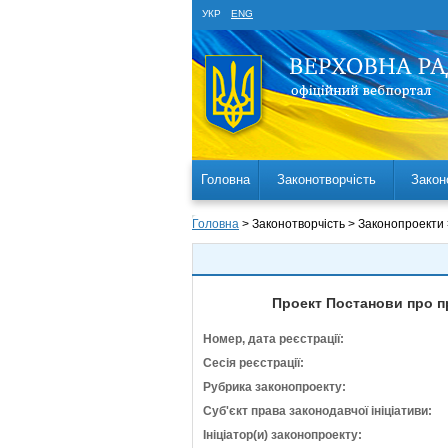
УКР
ENG
Головна
Законотворчість
Закон
Головна
> Законотворчість > Законопроекти
Проект Постанови про п
Номер, дата реєстрації:
Сесія реєстрації:
Рубрика законопроекту:
Суб'єкт права законодавчої ініціативи:
Ініціатор(и) законопроекту: