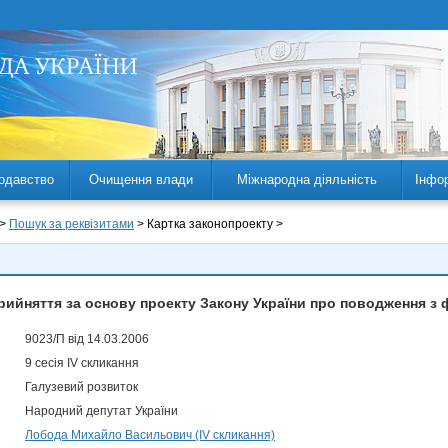
одавство
Очищення влади
Міжнародна діяльність
Інфо
 >
Пошук за реквізитами
> Картка законопроекту >
рийняття за основу проекту Закону України про поводження з
9023/П від 14.03.2006
9 сесія IV скликання
Галузевий розвиток
Народний депутат України
Лобода Михайло Васильович (IV скликання)