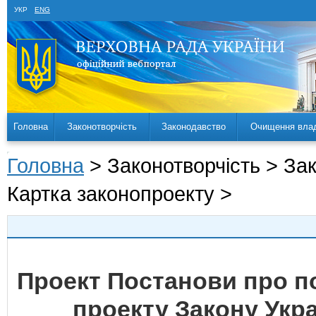
УКР
ENG
Головна
Законотворчість
Законодавство
Очищення вла
Головна
> Законотворчість > За
Картка законопроекту >
Проект Постанови про 
проекту Закону Укра