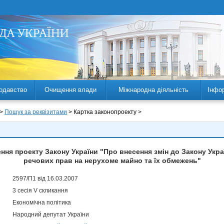
одавство
Очищення влади
Міжнародна діяльність
Інфо
 >
Пошук за реквізитами
> Картка законопроекту >
ння проекту Закону України "Про внесення змін до Закону Укр
речових прав на нерухоме майно та їх обмежень"
2597/П1 від 16.03.2007
3 сесія V скликання
Економічна політика
Народний депутат України