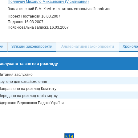
Полянчич Михайло Михайлович (V скликання)
Заплатинський В.М. Комітет з питань економічної політики
Проект Постанови 16.03.2007
Подання 16.03.2007
Пояснювальна записка 16.03.2007
ми
Зв'язані законопроекти
Альтернативні законопроекти
Хронолог
аслухано та знято з розгляду
Питання заслухано
Вручено для ознайомлення
Направлено на розгляд Комітету
Передано на розгляд керівництву
Одержано Верховною Радою України