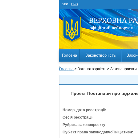
УКР
ENG
Головна
Законотворчість
Закон
Головна
> Законотворчість > Законопроекти
Проект Постанови про відхиле
Номер, дата реєстрації:
Сесія реєстрації:
Рубрика законопроекту:
Суб'єкт права законодавчої ініціативи: