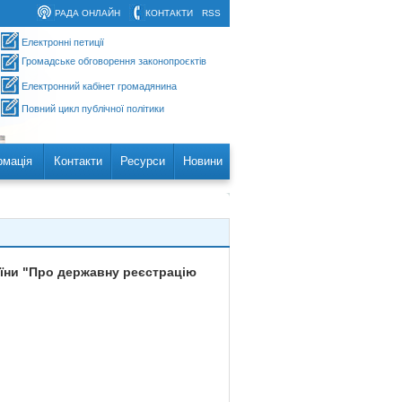
РАДА ОНЛАЙН
КОНТАКТИ
RSS
Електронні петиції
Громадське обговорення законопроєктів
Електронний кабінет громадянина
Повний цикл публічної політики
рмація
Контакти
Ресурси
Новини
аїни "Про державну реєстрацію