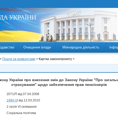
одавство
Очищення влади
Міжнародна діяльність
Інфо
 >
Пошук за реквізитами
> Картка законопроекту >
ону України про внесення змін до Закону України "Про загал
страхування" щодо забезпечення прав пенсіонерів
2071/П від 07.04.2008
1994-VI
від 12.03.2010
2 сесія VI скликання
Соціальна політика