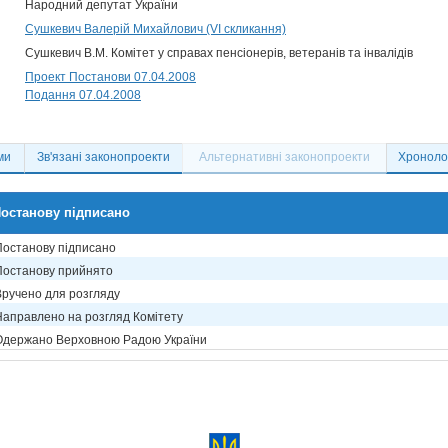
Народний депутат України
Сушкевич Валерій Михайлович (VI скликання)
Сушкевич В.М. Комітет у справах пенсіонерів, ветеранів та інвалідів
Проект Постанови 07.04.2008
Подання 07.04.2008
ми
Зв'язані законопроекти
Альтернативні законопроекти
Хронолог
останову підписано
Постанову підписано
Постанову прийнято
Вручено для розгляду
Направлено на розгляд Комітету
Одержано Верховною Радою України