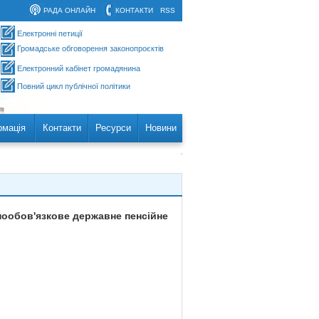
РАДА ОНЛАЙН
КОНТАКТИ
RSS
Електронні петиції
Громадське обговорення законопроєктів
Електронний кабінет громадянина
Повний цикл публічної політики
рмація
Контакти
Ресурси
Новини
ьнообов'язкове державне пенсійне