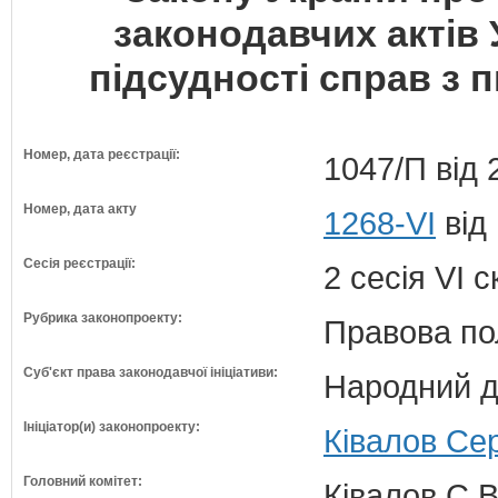
законодавчих актів
підсудності справ з 
Номер, дата реєстрації:
1047/П від 
Номер, дата акту
1268-VI
від
Сесія реєстрації:
2 сесія VI 
Рубрика законопроекту:
Правова по
Суб'єкт права законодавчої ініціативи:
Народний д
Ініціатор(и) законопроекту:
Ківалов Сер
Головний комітет:
Ківалов С.В