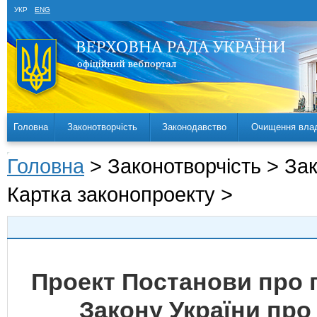
УКР
ENG
Головна
Законотворчість
Законодавство
Очищення вла
Головна
> Законотворчість > За
Картка законопроекту >
Проект Постанови про 
Закону України про