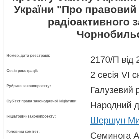
України "Про правовий 
радіоактивного 
Чорнобильс
Номер, дата реєстрації:
2170/П від 
Сесія реєстрації:
2 сесія VI 
Рубрика законопроекту:
Галузевий 
Суб'єкт права законодавчої ініціативи:
Народний д
Ініціатор(и) законопроекту:
Шершун Мик
Головний комітет:
Семинога А.