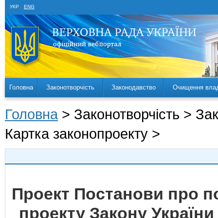
УКР
ENG
Головна
Законотворчість
Законодавство
Очищення вла
Головна
> Законотворчість > За
Картка законопроекту >
Проект Постанови про 
проекту Закону України