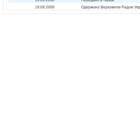
19.09.2008
Передано в тираж
19.09.2008
Одержано Верховною Радою Укр