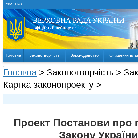
УКР
ENG
Головна
Законотворчість
Законодавство
Очищення вла
Головна
> Законотворчість > За
Картка законопроекту >
Проект Постанови про 
Закону Україн