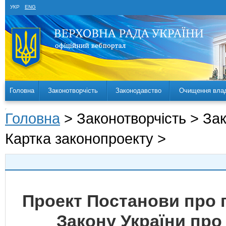
УКР
ENG
Головна
Законотворчість
Законодавство
Очищення вла
Головна
> Законотворчість > За
Картка законопроекту >
Проект Постанови про 
Закону України про