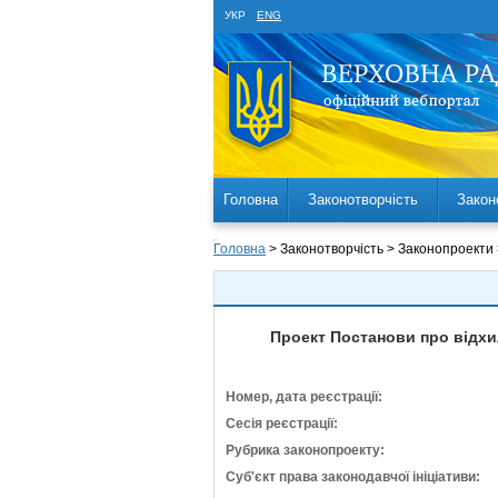
УКР
ENG
Головна
Законотворчість
Закон
Головна
> Законотворчість > Законопроекти
Проект Постанови про відхил
Номер, дата реєстрації:
Сесія реєстрації:
Рубрика законопроекту:
Суб'єкт права законодавчої ініціативи: