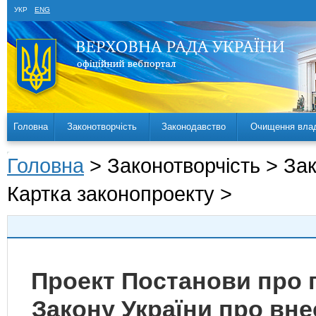
УКР
ENG
Головна
Законотворчість
Законодавство
Очищення вла
Головна
> Законотворчість > За
Картка законопроекту >
Проект Постанови про 
Закону України про вне