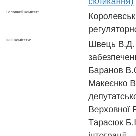
скликання)
Головний комітет:
Королевська
регуляторно
Інші комітети:
Швець В.Д. 
забезпечен
Баранов В.
Макеєнко В.
депутатсько
Верховної 
Тарасюк Б.І
інтеграції