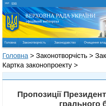
УКР
ENG
Головна
Законотворчість
Законодавство
Очищення вла
Головна
> Законотворчість > За
Картка законопроекту >
Пропозиції Президент
грального б